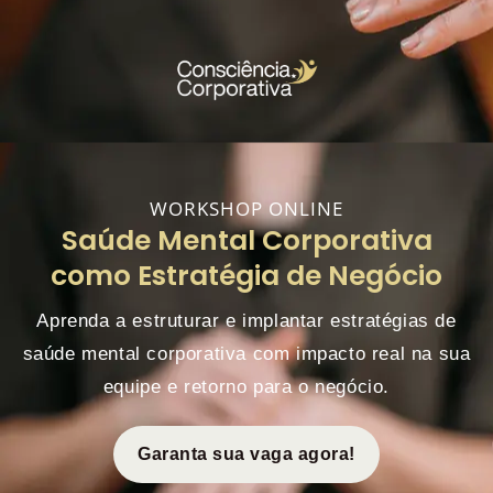
Skip
to
content
WORKSHOP ONLINE
Saúde Mental Corporativa
como Estratégia de Negócio
Aprenda a estruturar e implantar estratégias de
saúde mental corporativa com impacto real na sua
equipe e retorno para o negócio.
Garanta sua vaga agora!