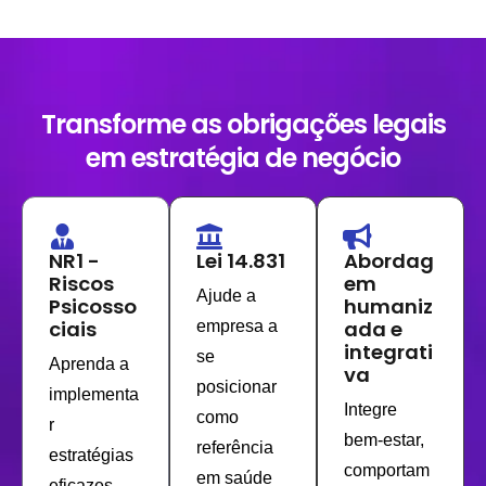
Transforme as obrigações legais
em estratégia de negócio
NR1 -
Lei 14.831
Abordag
Riscos
em
Ajude a
Psicosso
humaniz
ciais
ada e
empresa a
integrati
se
Aprenda a
va
posicionar
implementa
Integre
como
r
bem-estar,
referência
estratégias
comportam
em saúde
eficazes