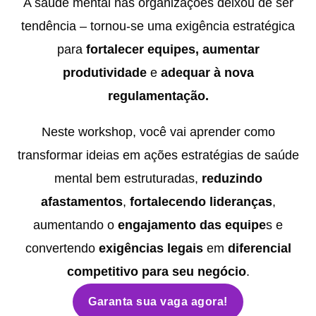
A saúde mental nas organizações deixou de ser
tendência – tornou-se uma exigência estratégica
para
fortalecer equipes, aumentar
produtividade
e
adequar à nova
regulamentação.
Neste workshop, você vai aprender como
transformar ideias em ações estratégias de saúde
mental bem estruturadas,
r
eduzindo
afastamentos
,
fortalecendo lideranças
,
aumentando o
engajamento das equipe
s e
convertendo
exigências legais
em
diferencial
competitivo para seu negócio
.
Garanta sua vaga agora!