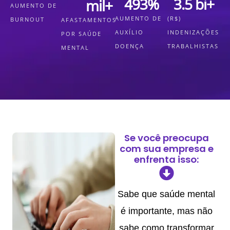
493
%
3.5
 bi+
mil+
AUMENTO DE
AUMENTO DE
(R$)
BURNOUT
AFASTAMENTOS
AUXÍLIO
INDENIZAÇÕES
POR SAÚDE
DOENÇA
TRABALHISTAS
MENTAL
Se você preocupa
com sua empresa e
enfrenta isso:
Sabe que saúde mental
é importante, mas não
sabe como transformar