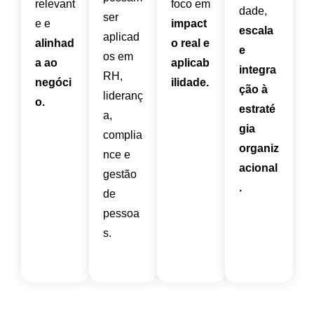
relevant
foco em
dade,
ser
e e
impact
escala
aplicad
alinhad
o real e
e
os em
a ao
aplicab
integra
RH,
negóci
ilidade.
ção à
lideranç
o.
estraté
a,
gia
complia
organiz
nce e
acional
gestão
.
de
pessoa
s.