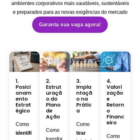
ambientes corporativos mais saudáveis, sustentáveis
e preparados para as novas exigências do mercado
Garanta sua vaga agora!
1.
2.
3.
4.
Posici
Estrut
Impla
Valori
onam
uraçã
ntaçã
zação
ento
o do
o na
e
Estrat
Plano
Prátic
Retorn
égico
de
a
o
Ação
Financ
eiro
Como
Como
Como
identifi
tirar
Como
transfor