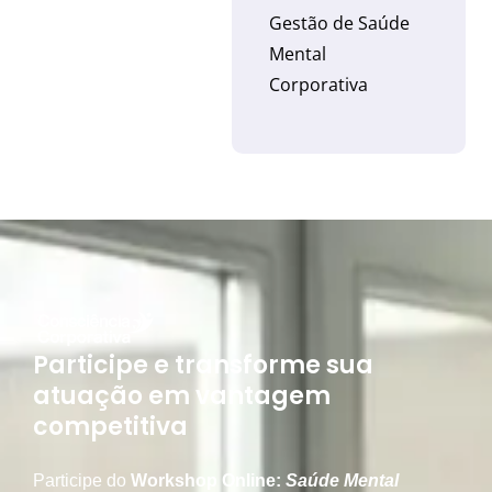
Gestão de Saúde
Mental
Corporativa
Participe e transforme sua
atuação em vantagem
competitiva
Participe do
Workshop Online:
Saúde Mental