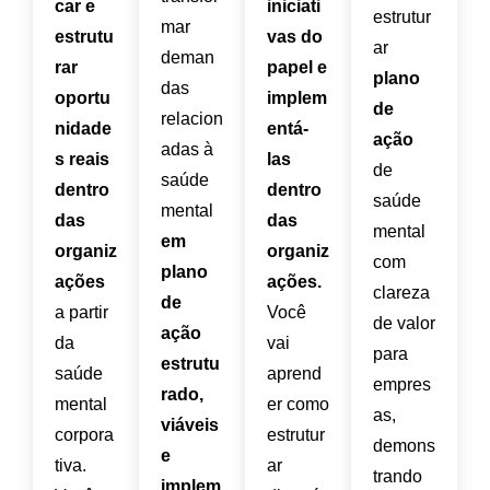
car e
iniciati
estrutur
mar
estrutu
vas do
ar
deman
rar
papel e
plano
das
oportu
implem
de
relacion
nidade
entá-
ação
adas à
s reais
las
de
saúde
dentro
dentro
saúde
mental
das
das
mental
em
organiz
organiz
com
plano
ações
ações.
clareza
de
a partir
Você
de valor
ação
da
vai
para
estrutu
saúde
aprend
empres
rado,
mental
er como
as,
viáveis
corpora
estrutur
demons
e
tiva.
ar
trando
implem