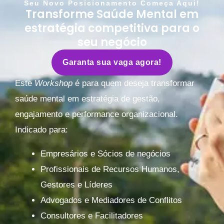
Seu Novo Posicionamento Começa Aqui!
Transforme Saúde Mental em
estratégia competitiva para o
seu negócio
Garanta sua vaga agora!
Este
Workshop
é para quem deseja transformar
saúde mental em estratégia de gestão,
engajamento e performance organizacional.
Indicado para:
Empresários e Sócios de negócios
Profissionais de Recursos Humanos,
Gestores e Líderes
Advogados e Mediadores de Conflitos
Consultores e Facilitadores