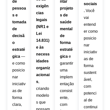
de
ntar
sociais
exigên
pessoa
projeto
.
Você
cias
s e
s de
vai
legais
tomada
saúde
entend
(NR1 e
de
mental
er como
Lei
decisã
de
posicio
14.831)
o
forma
nar
e às
estraté
estraté
iniciativ
necess
gica
—
gica
e
as de
idades
e como
garantir
forma
organiz
posicio
uma
sustent
acionai
nar
implem
ável,
s
,
iniciativ
entação
com
criando
as de
consist
potenci
modelo
forma
ente,
al de
s que
clara,
com
continui
possam