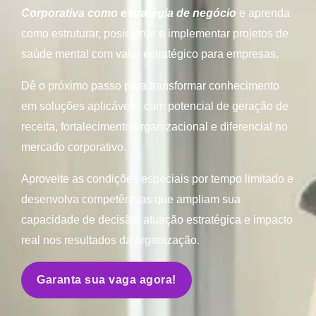
Corporativa como estratégia de negócio
e aprenda
como estruturar, posicionar e implementar projetos de
saúde mental com valor estratégico para empresas.
Dê o próximo passo para transformar conhecimento
em soluções aplicáveis, com potencial de geração de
receita, fortalecimento organizacional e diferencial no
mercado corporativo.
Aproveite as condições especiais por tempo limitado e
desenvolva competências que ampliam sua
capacidade de decisão, atuação estratégica e impacto
real nos resultados da organização.
Garanta sua vaga agora!