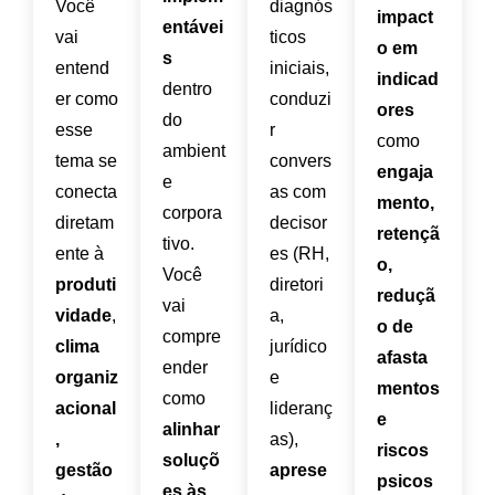
Você
diagnós
impact
entávei
vai
ticos
o em
s
entend
iniciais,
indicad
dentro
er como
conduzi
ores
do
esse
r
como
ambient
tema se
convers
engaja
e
conecta
as com
mento,
corpora
diretam
decisor
retençã
tivo.
ente à
es (RH,
o,
Você
produti
diretori
reduçã
vai
vidade
,
a,
o de
compre
clima
jurídico
afasta
ender
organiz
e
mentos
como
acional
lideranç
e
alinhar
,
as),
riscos
soluçõ
gestão
aprese
psicos
es às