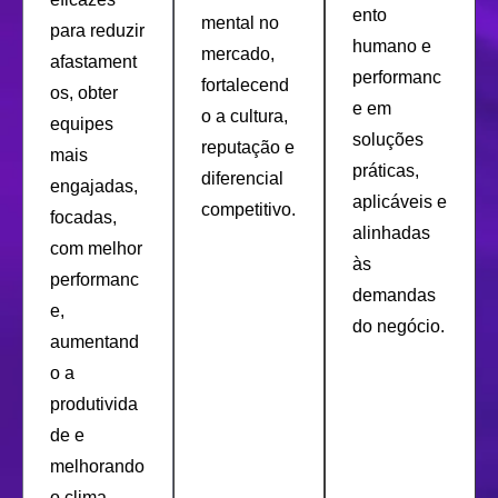
ento
mental no
para reduzir
humano e
mercado,
afastament
performanc
fortalecend
os, obter
e em
o a cultura,
equipes
soluções
reputação e
mais
práticas,
diferencial
engajadas,
aplicáveis e
competitivo.
focadas,
alinhadas
com melhor
às
performanc
demandas
e,
do negócio.
aumentand
o a
produtivida
de e
melhorando
o clima