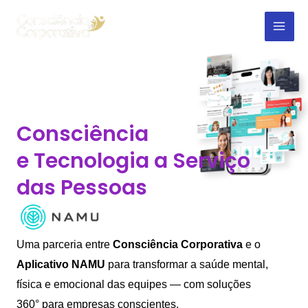
Skip
Mai
to
Men
content
Consciência
e Tecnologia a Serviço
das Pessoas
Uma parceria entre
Consciência Corporativa
e o
Aplicativo NAMU
para transformar a saúde mental,
física e emocional das equipes — com soluções
360° para empresas conscientes.