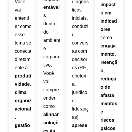
Você
diagnós
impact
entávei
vai
ticos
o em
s
entend
iniciais,
indicad
dentro
er como
conduzi
ores
do
esse
r
como
ambient
tema se
convers
engaja
e
conecta
as com
mento,
corpora
diretam
decisor
retençã
tivo.
ente à
es (RH,
o,
Você
produti
diretori
reduçã
vai
vidade
,
a,
o de
compre
clima
jurídico
afasta
ender
organiz
e
mentos
como
acional
lideranç
e
alinhar
,
as),
riscos
soluçõ
gestão
aprese
psicos
es às