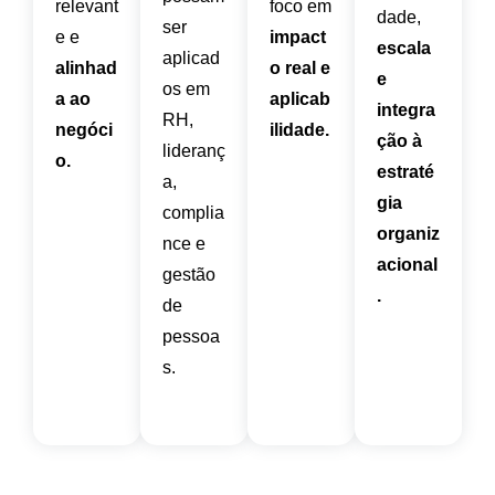
relevant
foco em
dade,
ser
e e
impact
escala
aplicad
alinhad
o real e
e
os em
a ao
aplicab
integra
RH,
negóci
ilidade.
ção à
lideranç
o.
estraté
a,
gia
complia
organiz
nce e
acional
gestão
.
de
pessoa
s.