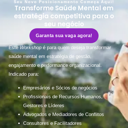
Seu Novo Posicionamento Começa Aqui!
Transforme Saúde Mental em
estratégia competitiva para o
seu negócio
Garanta sua vaga agora!
Este
Workshop
é para quem deseja transformar
saúde mental em estratégia de gestão,
engajamento e performance organizacional.
Indicado para:
Empresários e Sócios de negócios
Profissionais de Recursos Humanos,
Gestores e Líderes
Advogados e Mediadores de Conflitos
Consultores e Facilitadores