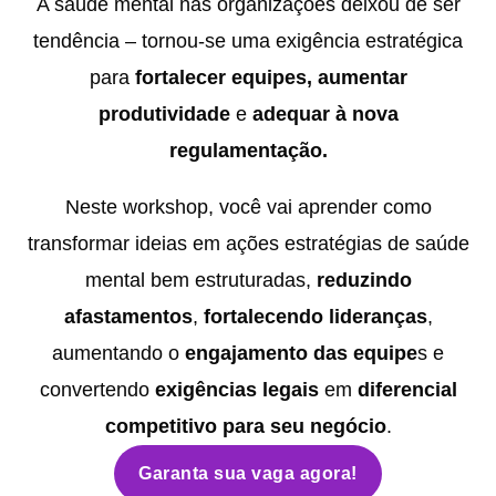
A saúde mental nas organizações deixou de ser
tendência – tornou-se uma exigência estratégica
para
fortalecer equipes, aumentar
produtividade
e
adequar à nova
regulamentação.
Neste workshop, você vai aprender como
transformar ideias em ações estratégias de saúde
mental bem estruturadas,
r
eduzindo
afastamentos
,
fortalecendo lideranças
,
aumentando o
engajamento das equipe
s e
convertendo
exigências legais
em
diferencial
competitivo para seu negócio
.
Garanta sua vaga agora!