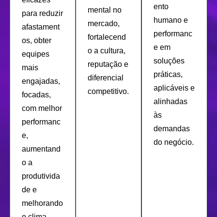
ento
mental no
para reduzir
humano e
mercado,
afastament
performanc
fortalecend
os, obter
e em
o a cultura,
equipes
soluções
reputação e
mais
práticas,
diferencial
engajadas,
aplicáveis e
competitivo.
focadas,
alinhadas
com melhor
às
performanc
demandas
e,
do negócio.
aumentand
o a
produtivida
de e
melhorando
o clima