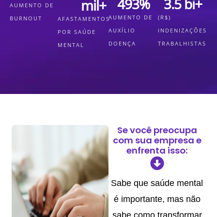
493
%
3.5
 bi+
mil+
AUMENTO DE
AUMENTO DE
(R$)
BURNOUT
AFASTAMENTOS
AUXÍLIO
INDENIZAÇÕES
POR SAÚDE
DOENÇA
TRABALHISTAS
MENTAL
Se você preocupa
com sua empresa e
enfrenta isso:
Sabe que saúde mental
é importante, mas não
sabe como transformar