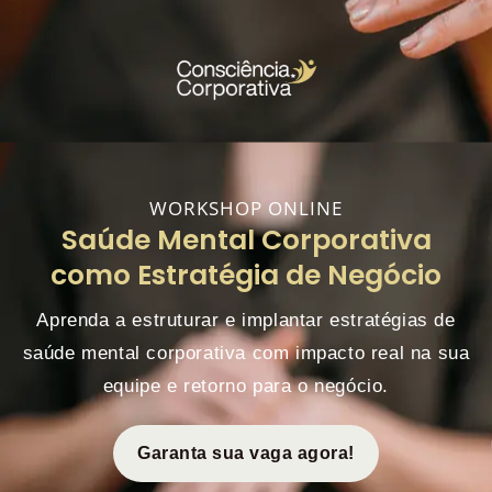
Skip
to
content
WORKSHOP ONLINE
Saúde Mental Corporativa
como Estratégia de Negócio
Aprenda a estruturar e implantar estratégias de
saúde mental corporativa com impacto real na sua
equipe e retorno para o negócio.
Garanta sua vaga agora!