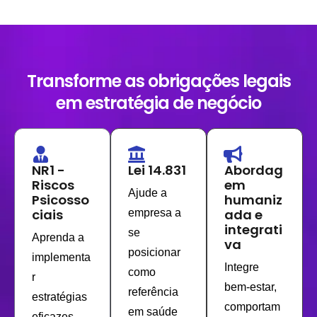
Transforme as obrigações legais
em estratégia de negócio
NR1 -
Lei 14.831
Abordag
Riscos
em
Ajude a
Psicosso
humaniz
ciais
ada e
empresa a
integrati
se
Aprenda a
va
posicionar
implementa
Integre
como
r
bem-estar,
referência
estratégias
comportam
em saúde
eficazes