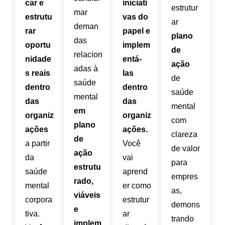
car e
iniciati
estrutur
mar
estrutu
vas do
ar
deman
rar
papel e
plano
das
oportu
implem
de
relacion
nidade
entá-
ação
adas à
s reais
las
de
saúde
dentro
dentro
saúde
mental
das
das
mental
em
organiz
organiz
com
plano
ações
ações.
clareza
de
a partir
Você
de valor
ação
da
vai
para
estrutu
saúde
aprend
empres
rado,
mental
er como
as,
viáveis
corpora
estrutur
demons
e
tiva.
ar
trando
implem