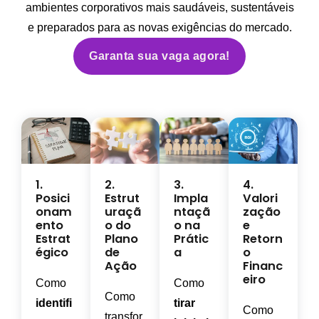
ambientes corporativos mais saudáveis, sustentáveis
e preparados para as novas exigências do mercado.
Garanta sua vaga agora!
1.
2.
3.
4.
Posici
Estrut
Impla
Valori
onam
uraçã
ntaçã
zação
ento
o do
o na
e
Estrat
Plano
Prátic
Retorn
égico
de
a
o
Ação
Financ
eiro
Como
Como
Como
identifi
tirar
Como
transfor