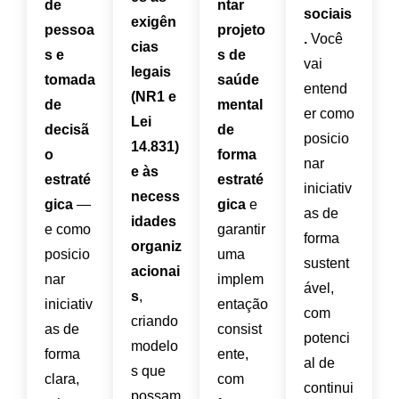
de
ntar
sociais
exigên
pessoa
projeto
.
Você
cias
s e
s de
vai
legais
tomada
saúde
entend
(NR1 e
de
mental
er como
Lei
decisã
de
posicio
14.831)
o
forma
nar
e às
estraté
estraté
iniciativ
necess
gica
—
gica
e
as de
idades
e como
garantir
forma
organiz
posicio
uma
sustent
acionai
nar
implem
ável,
s
,
iniciativ
entação
com
criando
as de
consist
potenci
modelo
forma
ente,
al de
s que
clara,
com
continui
possam